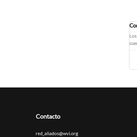
Co
Los
cue
Contacto
red_aliados@wvi.org