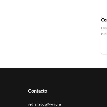
Co
Los
cue
Contacto
red_aliados@wvi.org