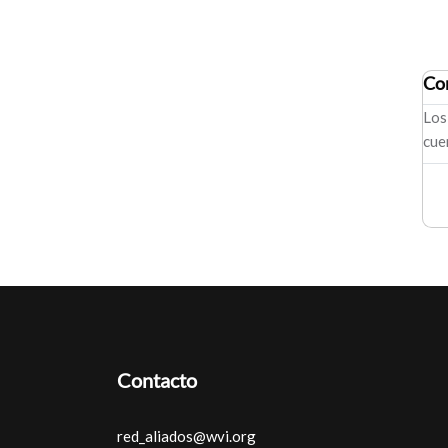
Co
Los
cue
Contacto
red_aliados@wvi.org