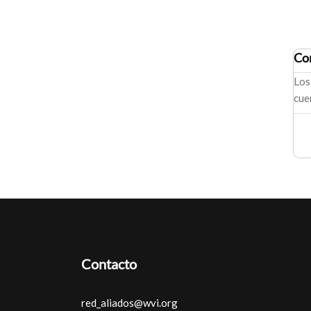
Co
Los
cue
Contacto
red_aliados@wvi.org