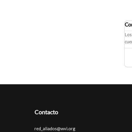
Co
Los
cue
Contacto
red_aliados@wvi.org