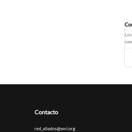
Co
Los
cue
Contacto
red_aliados@wvi.org