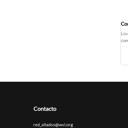
Co
Los
cue
Contacto
red_aliados@wvi.org