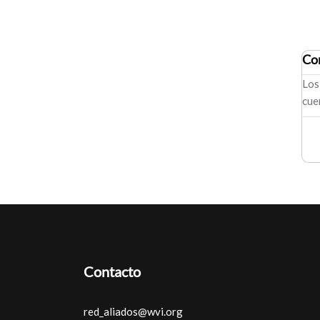
Co
Los
cue
Contacto
red_aliados@wvi.org