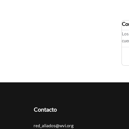
Co
Los
cue
Contacto
red_aliados@wvi.org