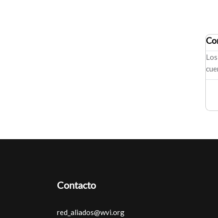
Co
Los
cue
Contacto
red_aliados@wvi.org