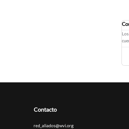
Co
Los
cue
Contacto
red_aliados@wvi.org