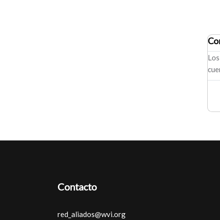
Co
Los
cue
Contacto
red_aliados@wvi.org