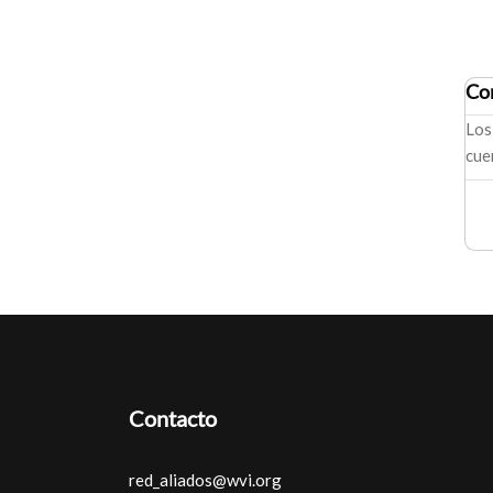
Co
Los
cue
Contacto
red_aliados@wvi.org