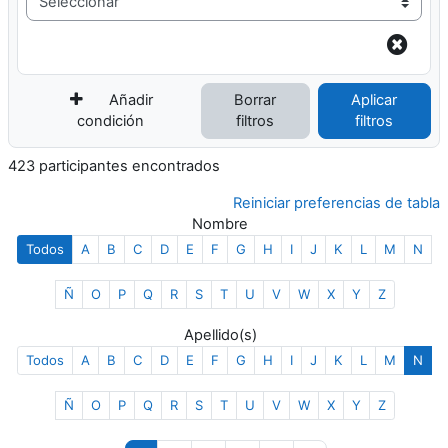
Añadir
Borrar
Aplicar
condición
filtros
filtros
423 participantes encontrados
Reiniciar preferencias de tabla
Nombre
Todos
A
B
C
D
E
F
G
H
I
J
K
L
M
N
Ñ
O
P
Q
R
S
T
U
V
W
X
Y
Z
Apellido(s)
Todos
A
B
C
D
E
F
G
H
I
J
K
L
M
N
Ñ
O
P
Q
R
S
T
U
V
W
X
Y
Z