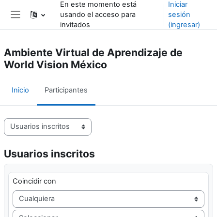
En este momento está
Iniciar
Saltar al contenido principal
usando el acceso para
sesión
Pánel lateral
invitados
(ingresar)
Ambiente Virtual de Aprendizaje de
World Vision México
Inicio
Participantes
Navegación terciaria de participantes
Usuarios inscritos
Filtro 1
Coincidir con
Filtrar tipo