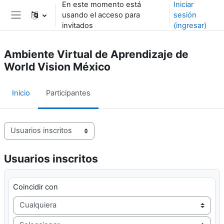
En este momento está
Iniciar
Saltar al contenido principal
usando el acceso para
sesión
Pánel lateral
invitados
(ingresar)
Ambiente Virtual de Aprendizaje de
World Vision México
Inicio
Participantes
Navegación terciaria de participantes
Usuarios inscritos
Filtro 1
Coincidir con
Filtrar tipo