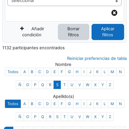
Añadir
Borrar
Aplicar
condición
filtros
filtros
1132 participantes encontrados
Reiniciar preferencias de tabla
Nombre
Todos
A
B
C
D
E
F
G
H
I
J
K
L
M
N
Ñ
O
P
Q
R
S
T
U
V
W
X
Y
Z
Apellido(s)
Todos
A
B
C
D
E
F
G
H
I
J
K
L
M
N
Ñ
O
P
Q
R
S
T
U
V
W
X
Y
Z