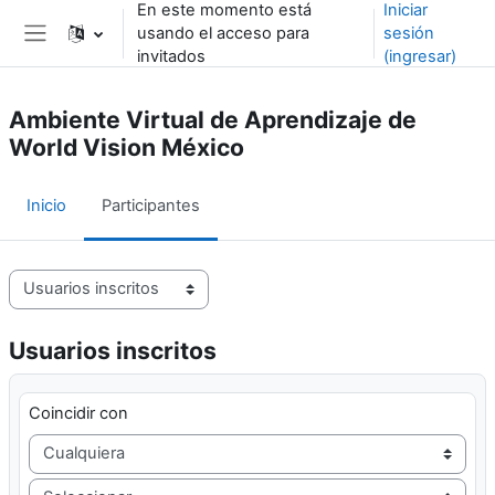
En este momento está
Iniciar
Saltar al contenido principal
usando el acceso para
sesión
Pánel lateral
invitados
(ingresar)
Ambiente Virtual de Aprendizaje de
World Vision México
Inicio
Participantes
Navegación terciaria de participantes
Usuarios inscritos
Filtro 1
Coincidir con
Filtrar tipo