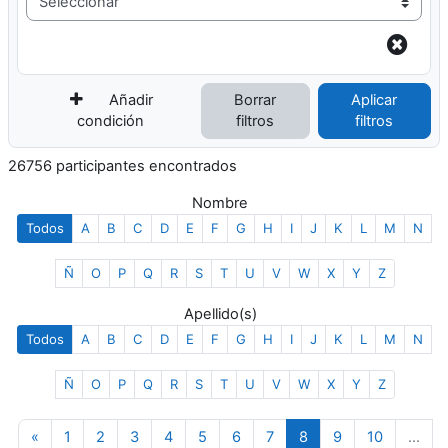
Añadir
Borrar
Aplicar
condición
filtros
filtros
26756 participantes encontrados
Nombre
Todos
A
B
C
D
E
F
G
H
I
J
K
L
M
N
Ñ
O
P
Q
R
S
T
U
V
W
X
Y
Z
Apellido(s)
Todos
A
B
C
D
E
F
G
H
I
J
K
L
M
N
Ñ
O
P
Q
R
S
T
U
V
W
X
Y
Z
Página anterior
Página 1
Página 2
Página 3
Página 4
Página 5
Página 6
Página 7
Página 8
Página 9
Página 1
«
1
2
3
4
5
6
7
8
9
10
…