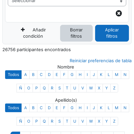
Añadir
Borrar
Aplicar
condición
filtros
filtros
26756 participantes encontrados
Reiniciar preferencias de tabla
Nombre
Todos
A
B
C
D
E
F
G
H
I
J
K
L
M
N
Ñ
O
P
Q
R
S
T
U
V
W
X
Y
Z
Apellido(s)
Todos
A
B
C
D
E
F
G
H
I
J
K
L
M
N
Ñ
O
P
Q
R
S
T
U
V
W
X
Y
Z