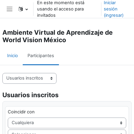
En este momento está
Iniciar
Saltar al contenido principal
usando el acceso para
sesión
Pánel lateral
invitados
(ingresar)
Ambiente Virtual de Aprendizaje de
World Vision México
Inicio
Participantes
Navegación terciaria de participantes
Usuarios inscritos
Filtro 1
Coincidir con
Filtrar tipo